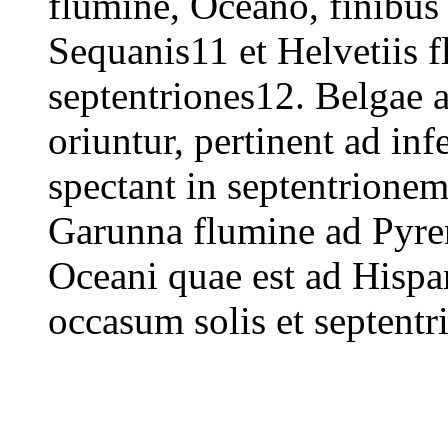
flumine, Oceano, finibus 
Sequanis11 et Helvetiis 
septentriones12. Belgae a
oriuntur, pertinent ad in
spectant in septentrionem
Garunna flumine ad Pyre
Oceani quae est ad Hispan
occasum solis et septentr